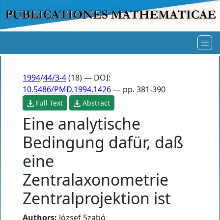
1994
/
44/3-4
(18) — DOI:
10.5486/PMD.1994.1426
— pp. 381-390
Full Text
Abstract
Eine analytische
Bedingung dafür, daß
eine
Zentralaxonometrie
Zentralprojektion ist
Authors:
József Szabó