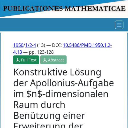
1950
/
1/2-4
(13) — DOI:
10.5486/PMD.1950.1.2-
4.13
— pp. 123-128
Full Text
Abstract
Konstruktive Lösung
der Apollonius-Aufgabe
im $n$-dimensionalen
Raum durch
Benützung einer
Erweiterung der