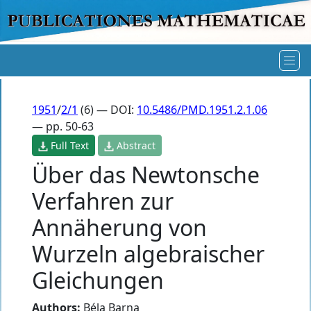
1951
/
2/1
(6) — DOI:
10.5486/PMD.1951.2.1.06
— pp. 50-63
Full Text
Abstract
Über das Newtonsche
Verfahren zur
Annäherung von
Wurzeln algebraischer
Gleichungen
Authors:
Béla Barna