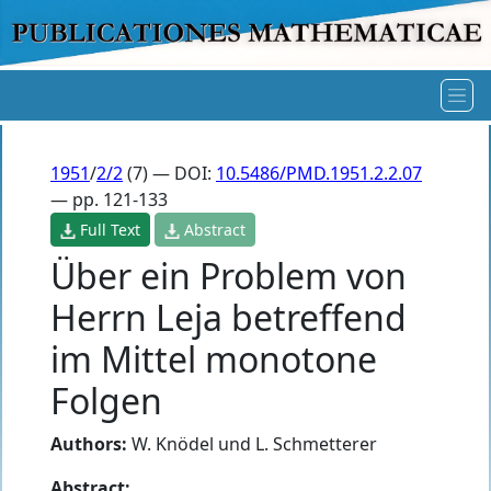
1951
/
2/2
(7) — DOI:
10.5486/PMD.1951.2.2.07
— pp. 121-133
Full Text
Abstract
Über ein Problem von
Herrn Leja betreffend
im Mittel monotone
Folgen
Authors:
W. Knödel und L. Schmetterer
Abstract: