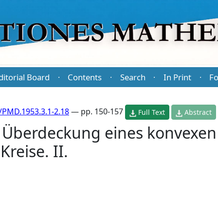
ditorial Board
Contents
Search
In Print
Fo
·
·
·
·
/PMD.1953.3.1-2.18
— pp. 150-157
Full Text
Abstract
 Überdeckung eines konvexen
reise. II.