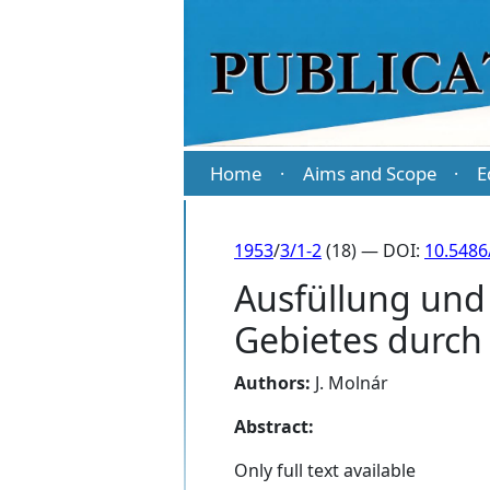
Home
Aims and Scope
E
·
·
1953
/
3/1-2
(18) — DOI:
10.5486
Ausfüllung und
Gebietes durch K
Authors:
J. Molnár
Abstract:
Only full text available