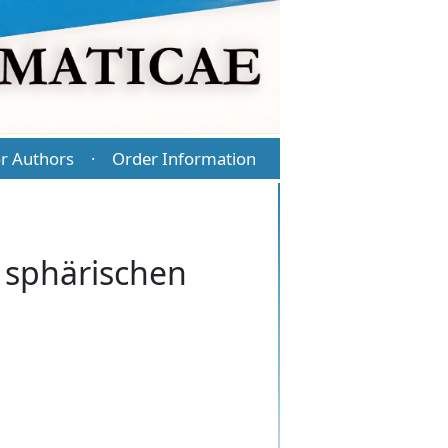
r Authors
Order Information
·
 sphärischen