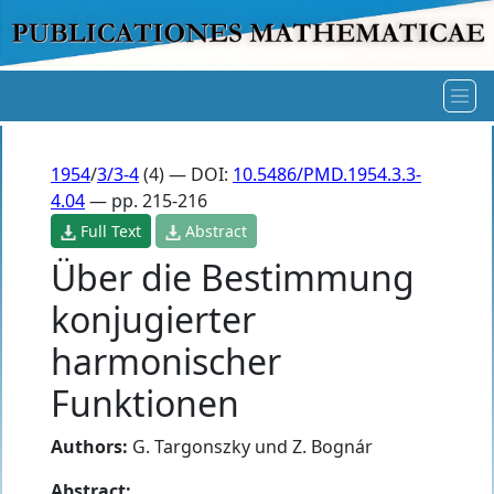
1954
/
3/3-4
(4) — DOI:
10.5486/PMD.1954.3.3-
4.04
— pp. 215-216
Full Text
Abstract
Über die Bestimmung
konjugierter
harmonischer
Funktionen
Authors:
G. Targonszky und Z. Bognár
Abstract: