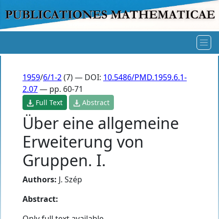
1959
/
6/1-2
(7) — DOI:
10.5486/PMD.1959.6.1-
2.07
— pp. 60-71
Full Text
Abstract
Über eine allgemeine
Erweiterung von
Gruppen. I.
Authors:
J. Szép
Abstract:
Only full text available