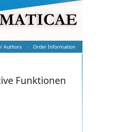
r Authors
Order Information
·
tive Funktionen