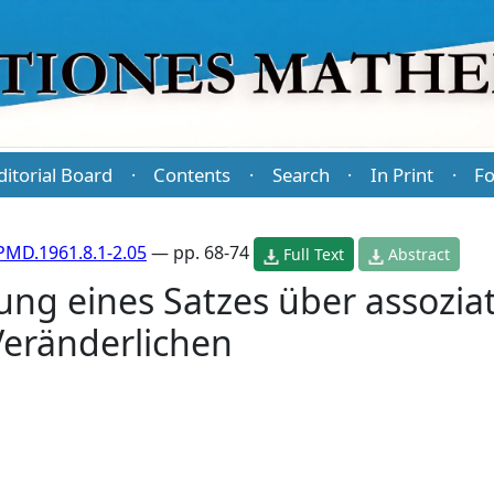
ditorial Board
Contents
Search
In Print
Fo
·
·
·
·
PMD.1961.8.1-2.05
— pp. 68-74
Full Text
Abstract
ung eines Satzes über assozia
eränderlichen