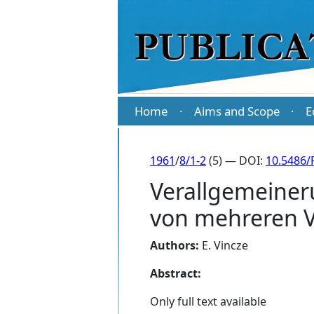
Home
Aims and Scope
E
·
·
1961
/
8/1-2
(5) — DOI:
10.5486/
Verallgemeiner
von mehreren V
Authors:
E. Vincze
Abstract:
Only full text available