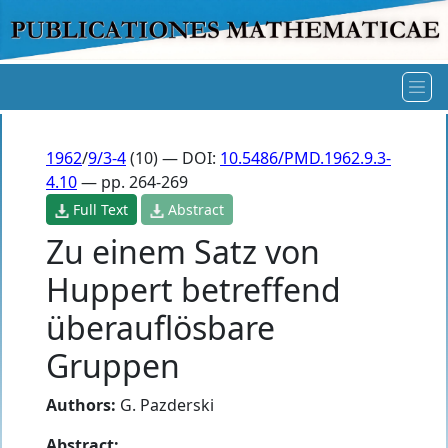
1962
/
9/3-4
(10) — DOI:
10.5486/PMD.1962.9.3-
4.10
— pp. 264-269
Full Text
Abstract
Zu einem Satz von
Huppert betreffend
überauflösbare
Gruppen
Authors:
G. Pazderski
Abstract: