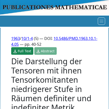
1963
/
10/1-4
(5) — DOI:
10.5486/PMD.1963.10.1-
4.05
— pp. 40-52
Full Text
Abstract
Die Darstellung der
Tensoren mit ihnen
Tensorkomitanten
niedrigerer Stufe in
Räumen definiter und
indefiniter Metrik