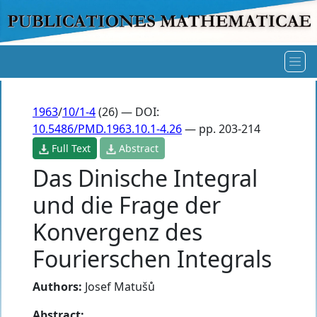
1963
/
10/1-4
(26) — DOI:
10.5486/PMD.1963.10.1-4.26
— pp. 203-214
Full Text
Abstract
Das Dinische Integral
und die Frage der
Konvergenz des
Fourierschen Integrals
Authors:
Josef Matušů
Abstract: