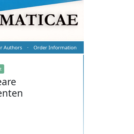
r Authors
Order Information
·
t
eare
enten