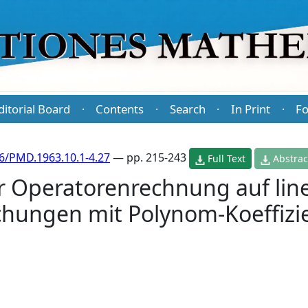
ditorial Board
Contents
Search
In Print
Fo
·
·
·
·
6/PMD.1963.10.1-4.27
— pp. 215-243
Full Text
Abstrac
 Operatorenrechnung auf lin
ichungen mit Polynom-Koeffizi