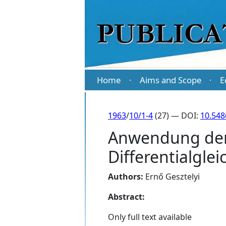
Home
Aims and Scope
E
·
·
1963
/
10/1-4
(27) — DOI:
10.548
Anwendung der
Differentialgle
Authors:
Ernő Gesztelyi
Abstract:
Only full text available