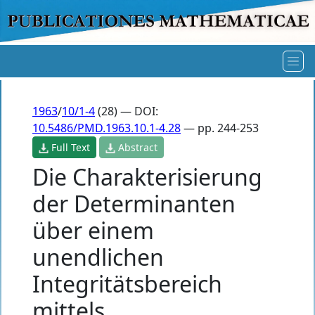
1963
/
10/1-4
(28) — DOI:
10.5486/PMD.1963.10.1-4.28
— pp. 244-253
Full Text
Abstract
Die Charakterisierung
der Determinanten
über einem
unendlichen
Integritätsbereich
mittels