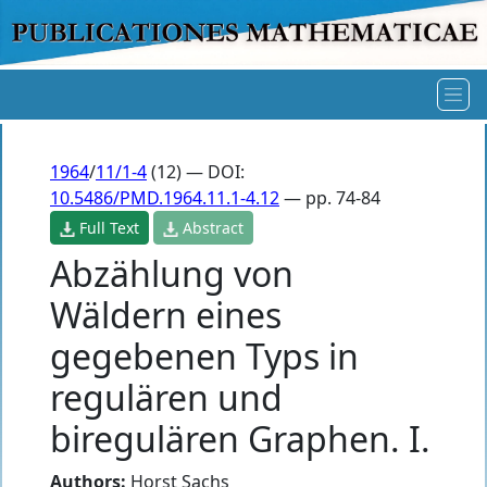
1964
/
11/1-4
(12) — DOI:
10.5486/PMD.1964.11.1-4.12
— pp. 74-84
Full Text
Abstract
Abzählung von
Wäldern eines
gegebenen Typs in
regulären und
biregulären Graphen. I.
Authors:
Horst Sachs