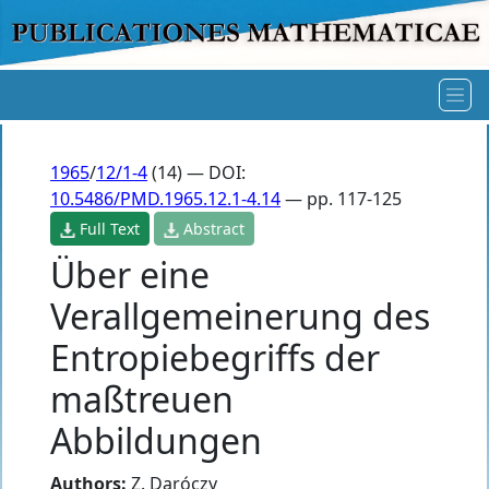
1965
/
12/1-4
(14) — DOI:
10.5486/PMD.1965.12.1-4.14
— pp. 117-125
Full Text
Abstract
Über eine
Verallgemeinerung des
Entropiebegriffs der
maßtreuen
Abbildungen
Authors:
Z. Daróczy