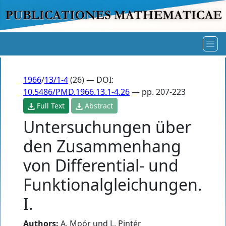
1966
/
13/1-4
(26) — DOI:
10.5486/PMD.1966.13.1-4.26
— pp. 207-223
Full Text
Abstract
Untersuchungen über
den Zusammenhang
von Differential- und
Funktionalgleichungen.
I.
Authors:
A. Moór und L. Pintér