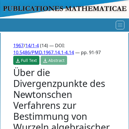
1967
/
14/1-4
(14) — DOI:
10.5486/PMD.1967.14.1-4.14
— pp. 91-97
Full Text
Abstract
Über die
Divergenzpunkte des
Newtonschen
Verfahrens zur
Bestimmung von
Wurzeln algebraischer