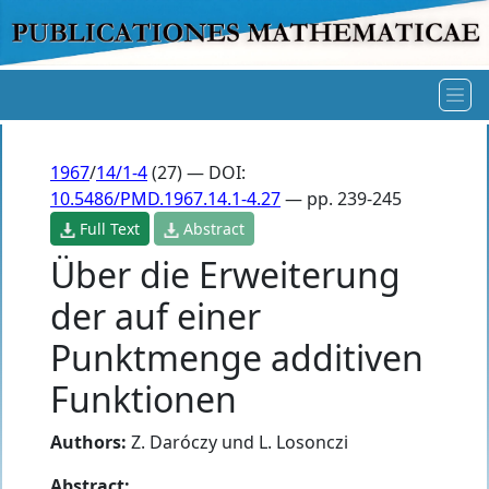
1967
/
14/1-4
(27) — DOI:
10.5486/PMD.1967.14.1-4.27
— pp. 239-245
Full Text
Abstract
Über die Erweiterung
der auf einer
Punktmenge additiven
Funktionen
Authors:
Z. Daróczy und L. Losonczi
Abstract: