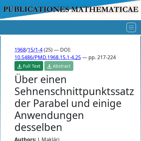
1968
/
15/1-4
(25) — DOI:
10.5486/PMD.1968.15.1-4.25
— pp. 217-224
Full Text
Abstract
Über einen
Sehnenschnittpunktssatz
der Parabel und einige
Anwendungen
desselben
Authors:
J. Maklári