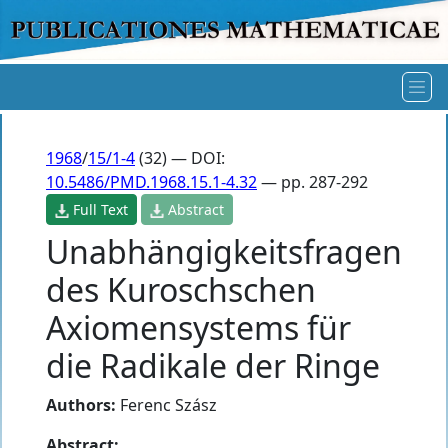
1968
/
15/1-4
(32) — DOI:
10.5486/PMD.1968.15.1-4.32
— pp. 287-292
Full Text
Abstract
Unabhängigkeitsfragen
des Kuroschschen
Axiomensystems für
die Radikale der Ringe
Authors:
Ferenc Szász
Abstract: