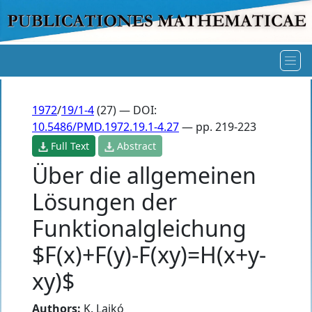
1972
/
19/1-4
(27) — DOI:
10.5486/PMD.1972.19.1-4.27
— pp. 219-223
Full Text
Abstract
Über die allgemeinen
Lösungen der
Funktionalgleichung
$F(x)+F(y)-F(xy)=H(x+y-
xy)$
Authors:
K. Lajkó