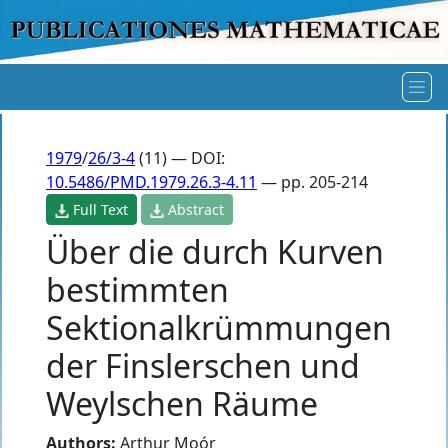
1979
/
26/3-4
(11) — DOI:
10.5486/PMD.1979.26.3-4.11
— pp. 205-214
Full Text
Abstract
Über die durch Kurven
bestimmten
Sektionalkrümmungen
der Finslerschen und
Weylschen Räume
Authors:
Arthur Moór