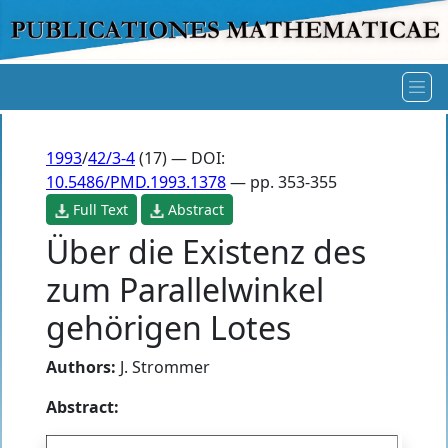
1993
/
42/3-4
(17) — DOI:
10.5486/PMD.1993.1378
— pp. 353-355
Full Text
Abstract
Über die Existenz des
zum Parallelwinkel
gehörigen Lotes
Authors:
J. Strommer
Abstract: