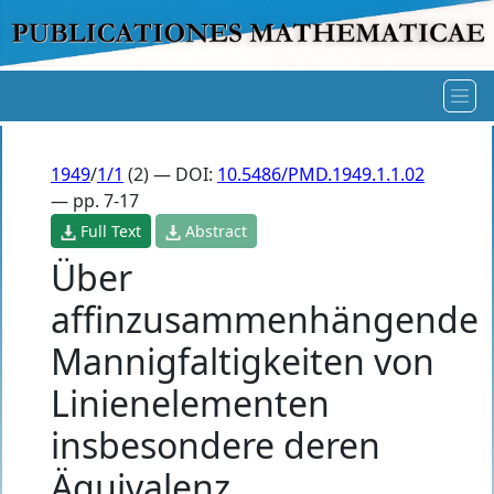
1949
/
1/1
(2) — DOI:
10.5486/PMD.1949.1.1.02
— pp. 7-17
Full Text
Abstract
Über
affinzusammenhängende
Mannigfaltigkeiten von
Linienelementen
insbesondere deren
Äquivalenz