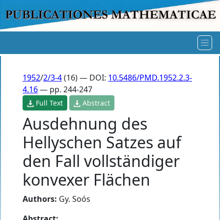
1952
/
2/3-4
(16) — DOI:
10.5486/PMD.1952.2.3-
4.16
— pp. 244-247
Full Text
Abstract
Ausdehnung des
Hellyschen Satzes auf
den Fall vollständiger
konvexer Flächen
Authors:
Gy. Soós
Abstract: