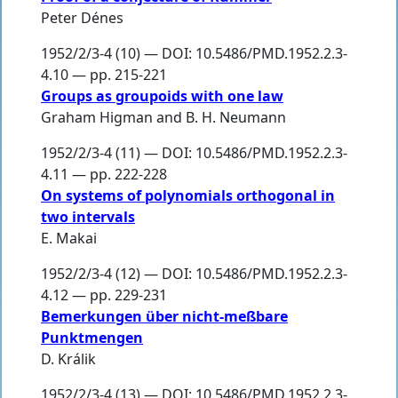
Peter Dénes
1952/2/3-4 (10) — DOI: 10.5486/PMD.1952.2.3-
4.10 — pp. 215-221
Groups as groupoids with one law
Graham Higman
and
B. H. Neumann
1952/2/3-4 (11) — DOI: 10.5486/PMD.1952.2.3-
4.11 — pp. 222-228
On systems of polynomials orthogonal in
two intervals
E. Makai
1952/2/3-4 (12) — DOI: 10.5486/PMD.1952.2.3-
4.12 — pp. 229-231
Bemerkungen über nicht-meßbare
Punktmengen
D. Králik
1952/2/3-4 (13) — DOI: 10.5486/PMD.1952.2.3-