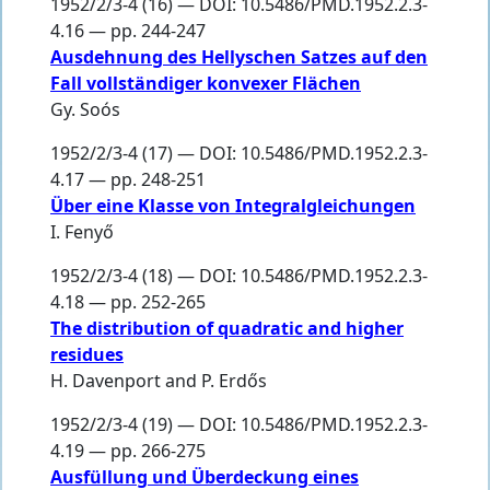
1952/2/3-4 (16) — DOI: 10.5486/PMD.1952.2.3-
4.16 — pp. 244-247
Ausdehnung des Hellyschen Satzes auf den
Fall vollständiger konvexer Flächen
Gy. Soós
1952/2/3-4 (17) — DOI: 10.5486/PMD.1952.2.3-
4.17 — pp. 248-251
Über eine Klasse von Integralgleichungen
I. Fenyő
1952/2/3-4 (18) — DOI: 10.5486/PMD.1952.2.3-
4.18 — pp. 252-265
The distribution of quadratic and higher
residues
H. Davenport
and
P. Erdős
1952/2/3-4 (19) — DOI: 10.5486/PMD.1952.2.3-
4.19 — pp. 266-275
Ausfüllung und Überdeckung eines