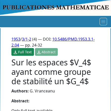
1953
/
3/1-2
(4) — DOI:
10.5486/PMD.1953.3.1-
2.04
— pp. 24-32
Full Text
Abstract
Sur les espaces $V_4$
ayant comme groupe
de stabilité un $G_4$
Authors:
G. Vranceanu
Abstract:
Only full text available