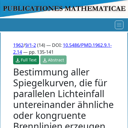
1962
/
9/1-2
(14) — DOI:
10.5486/PMD.1962.9.1-
2.14
— pp. 135-141
Full Text
Abstract
Bestimmung aller
Spiegelkurven, die für
parallelen Lichteinfall
untereinander ähnliche
oder kongruente
Brennlinien erzeugen