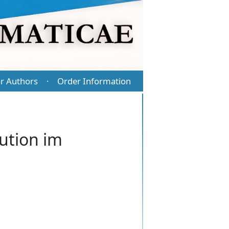
r Authors
Order Information
·
bution im