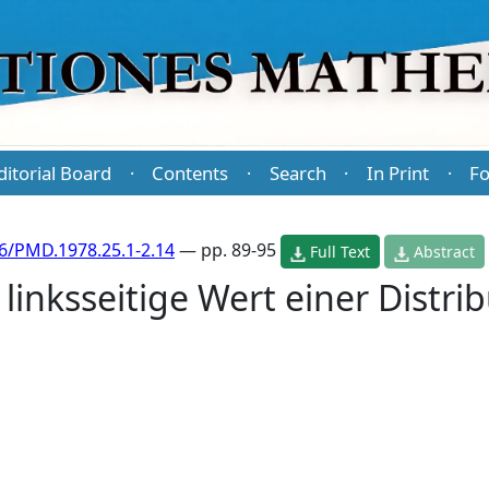
ditorial Board
Contents
Search
In Print
Fo
·
·
·
·
6/PMD.1978.25.1-2.14
— pp. 89-95
Full Text
Abstract
linksseitige Wert einer Distri