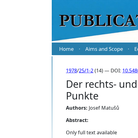
Home
Aims and Scope
E
·
·
1978
/
25/1-2
(14) — DOI:
10.548
Der rechts- und 
Punkte
Authors:
Josef Matušů
Abstract:
Only full text available