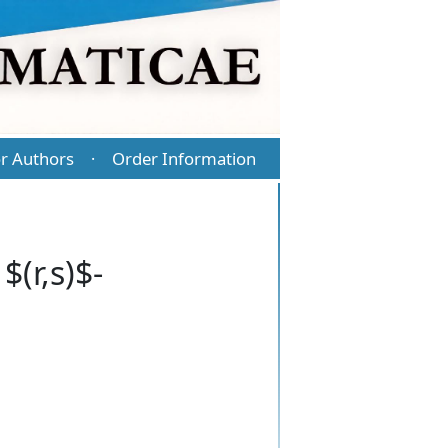
r Authors
Order Information
·
(r,s)$-