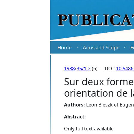
Home
Aims and Scope
E
·
·
1988
/
35/1-2
(6) — DOI:
10.5486
Sur deux formes
orientation de 
Authors:
Leon Bieszk et Eugen
Abstract:
Only full text available