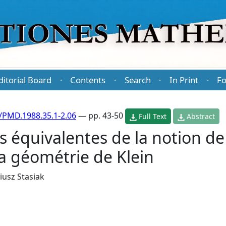
ditorial Board
Contents
Search
In Print
Fo
·
·
·
·
/PMD.1988.35.1-2.06
— pp. 43-50
Full Text
Abstract
 équivalentes de la notion de $
la géométrie de Klein
iusz Stasiak