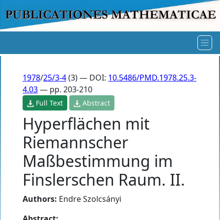
1978
/
25/3-4
(3) — DOI:
10.5486/PMD.1978.25.3-
4.03
— pp. 203-210
Full Text
Abstract
Hyperflächen mit
Riemannscher
Maßbestimmung im
Finslerschen Raum. II.
Authors:
Endre Szolcsányi
Abstract: